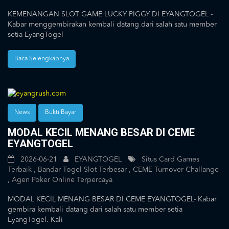
KEMENANGAN SLOT GAME LUCKY PIGGY DI EYANGTOGEL -
Kabar menggembirakan kembali datang dari salah satu member
setia EyangTogel
Baca Selengkapnya
News
Bukti Bayar
MODAL KECIL MENANG BESAR DI CEME
EYANGTOGEL
2026-06-21
EYANGTOGEL
Situs Card Games
Terbaik
, Bandar Togel Slot Terbesar
, CEME Turnover Challange
, Agen Poker Online Terpercaya
MODAL KECIL MENANG BESAR DI CEME EYANGTOGEL- Kabar
gembira kembali datang dari salah satu member setia
EyangTogel. Kali