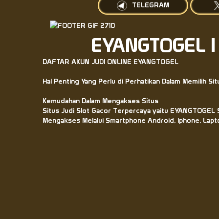
FACEBOOK
TELEGRAM
EYANGTOGEL | 
DAFTAR AKUN JUDI ONLINE EYANGTOGEL
Hal Penting Yang Perlu di Perhatikan Dalam Memilih Sit
Kemudahan Dalam Mengakses Situs
Situs Judi Slot Gacor Terpercaya yaitu
EYANGTOGEL
Mengakses Melalui Smartphone Android, Iphone, Lapt