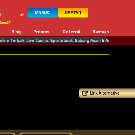
MASUK
DAFTAR
i
Sandi?
Blog
Promosi
Referral
Bantuan
ne Terbaik, Live Casino, Sportsbook, Sabung Ayam & Arcade | Dapatkan 
Link Alternative