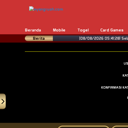
Beranda
Mobile
Togel
Card Games
Berita
(08/08/2026 05:41:28) Selama
U
KA
KONFIRMASI KA