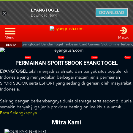
EYANGTOGEL
DOWNLOAD
Download Now!
Menu
Masuk
BERITA
 datang di Eyangtogel, Bandar Togel Terbesar, Card Games, Slot Online Terbaik,
Promo
Promo
Promo
Promo
Promo
Promo
Promo
Promo
Promo
Promo
Promo
Promo
PERMAINAN SPORTSBOOK EYANGTOGEL
EYANGTOGEL
telah menjadi salah satu dari banyak situs populer di
Indonesia yang menyediakan berbagai macam jenis permainan
SPORTSBOOK serta ESPORT yang sedang di gemari oleh masyarakat
Indonesia.
Seiring dengan berkembangnya dunia olahraga serta esport di dunia,
semakin banyak juga jenis provider betting online khusus untuk
…
Baca Selengkapnya
Mitra Kami