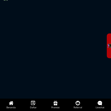
Beranda
Daftar
Promosi
Referral
Livechat