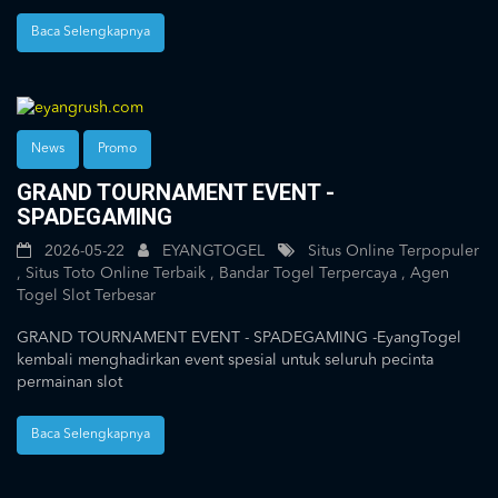
Baca Selengkapnya
News
Promo
GRAND TOURNAMENT EVENT -
SPADEGAMING
2026-05-22
EYANGTOGEL
Situs Online Terpopuler
, Situs Toto Online Terbaik
, Bandar Togel Terpercaya
, Agen
Togel Slot Terbesar
GRAND TOURNAMENT EVENT - SPADEGAMING -EyangTogel
kembali menghadirkan event spesial untuk seluruh pecinta
permainan slot
Baca Selengkapnya