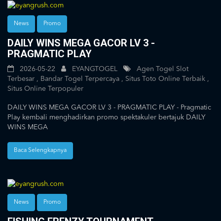
News
Promo
DAILY WINS MEGA GACOR LV 3 -
PRAGMATIC PLAY
2026-05-22
EYANGTOGEL
Agen Togel Slot
Terbesar
, Bandar Togel Terpercaya
, Situs Toto Online Terbaik
,
Situs Online Terpopuler
DAILY WINS MEGA GACOR LV 3 - PRAGMATIC PLAY - Pragmatic
Play kembali menghadirkan promo spektakuler bertajuk DAILY
WINS MEGA
Baca Selengkapnya
News
Promo