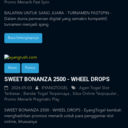
Promo Menarik Fast Spin
BALAPAN UNTUK SANG JUARA - TURNAMEN FASTSPIN -
Dalam dunia permainan digital yang semakin kompetitif,
turnamen menjadi ajang
Baca Selengkapnya
News
Promo
SWEET BONANZA 2500 - WHEEL DROPS
2026-05-03
EYANGTOGEL
Agen Togel Slot
Terbesar
, Bandar Togel Terpercaya
, Situs Online Terpopuler
,
Promo Menarik Pragmatic Play
SWEET BONANZA 2500 - WHEEL DROPS - EyangTogel kembali
menghadirkan promosi menarik untuk para penggemar slot
online, khususnya