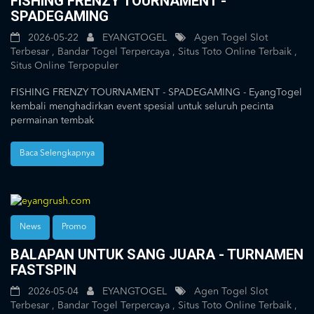
FISHING FRENZY TOURNAMENT -
SPADEGAMING
2026-05-22
EYANGTOGEL
Agen Togel Slot
Terbesar
, Bandar Togel Terpercaya
, Situs Toto Online Terbaik
,
Situs Online Terpopuler
FISHING FRENZY TOURNAMENT - SPADEGAMING - EyangTogel
kembali menghadirkan event spesial untuk seluruh pecinta
permainan tembak
Baca Selengkapnya
News
Promo
BALAPAN UNTUK SANG JUARA - TURNAMEN
FASTSPIN
2026-05-04
EYANGTOGEL
Agen Togel Slot
Terbesar
, Bandar Togel Terpercaya
, Situs Toto Online Terbaik
,