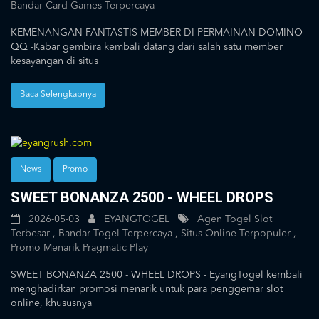
Bandar Card Games Terpercaya
KEMENANGAN FANTASTIS MEMBER DI PERMAINAN DOMINO
QQ -Kabar gembira kembali datang dari salah satu member
kesayangan di situs
Baca Selengkapnya
News
Promo
SWEET BONANZA 2500 - WHEEL DROPS
2026-05-03
EYANGTOGEL
Agen Togel Slot
Terbesar
, Bandar Togel Terpercaya
, Situs Online Terpopuler
,
Promo Menarik Pragmatic Play
SWEET BONANZA 2500 - WHEEL DROPS - EyangTogel kembali
menghadirkan promosi menarik untuk para penggemar slot
online, khususnya