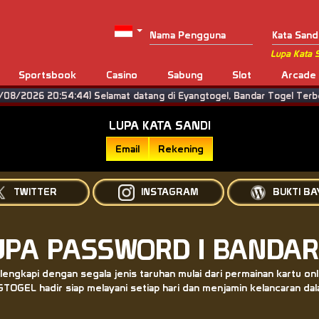
Nama Pengguna
Kata Sand
Lupa Kata 
Sportsbook
Casino
Sabung
Slot
Arcade
8/2026 20:54:44) Selamat datang di Eyangtogel, Bandar Togel Terbesar
LUPA KATA SANDI
Email
Rekening
TWITTER
INSTAGRAM
BUKTI BA
UPA PASSWORD | BANDAR
lengkapi dengan segala jenis taruhan mulai dari permainan kartu on
GTOGEL hadir siap melayani setiap hari dan menjamin kelancaran da