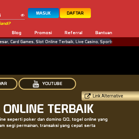
MASUK
DAFTAR
i
Sandi?
Blog
Promosi
Referral
Bantuan
, Card Games, Slot Online Terbaik, Live Casino, Sportsbook, Sabung A
YAR
YOUTUBE
FACEBOOK
Link Alternative
 ONLINE TERBAIK
line seperti poker dan domino QQ, togel online yang
lam segi permainan, transaksi yang cepat serta