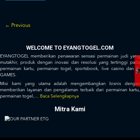
← Previous
WELCOME TO EYANGTOGEL.COM
EYANGTOGEL memberikan penawaran sensasi permainan judi yang
mutakhir, produk dengan inovasi dan resolusi yang tertinggi pada
permainan kartu, permainan togel, sportsbook, live casino dan E-
GAMES.
Misi kami yang utama adalah mengembangkan bisnis dengan
memberikan layanan dan pengalaman terbaik dari permainan kartu,
permainan togel,
…
Baca Selengkapnya
Mitra Kami