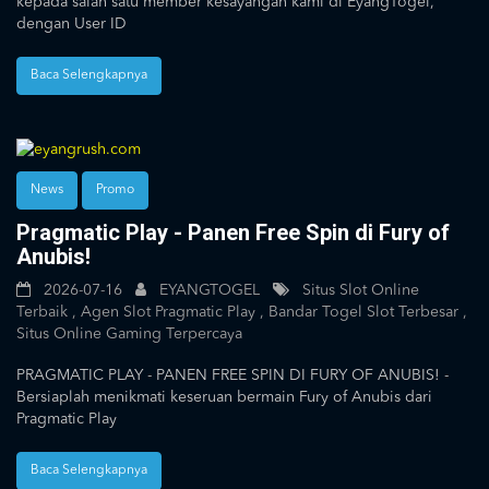
kepada salah satu member kesayangan kami di EyangTogel,
dengan User ID
Baca Selengkapnya
News
Promo
Pragmatic Play - Panen Free Spin di Fury of
Anubis!
2026-07-16
EYANGTOGEL
Situs Slot Online
Terbaik
, Agen Slot Pragmatic Play
, Bandar Togel Slot Terbesar
,
Situs Online Gaming Terpercaya
PRAGMATIC PLAY - PANEN FREE SPIN DI FURY OF ANUBIS! -
Bersiaplah menikmati keseruan bermain Fury of Anubis dari
Pragmatic Play
Baca Selengkapnya