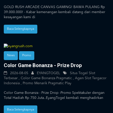
GOLD RUSH ARCADE CANVAS GAMING! BAWA PULANG Rp
39.000.000! - Kabar kemenangan kembali datang dari member
kesayangan kami di
Baca Selengkapnya
News
Promo
Color Game Bonanza - Prize Drop
2026-08-05
EYANGTOGEL
Situs Togel Slot
Terbesar
, Color Game Bonanza Pragmatic
, Agen Slot Tergacor
Indonesia
, Promo Menarik Pragmatic Play
Color Game Bonanza - Prize Drop -Promo Spektakuler dengan
Total Hadiah Rp 750 Juta..EyangTogel kembali menghadirkan
Baca Selengkapnya