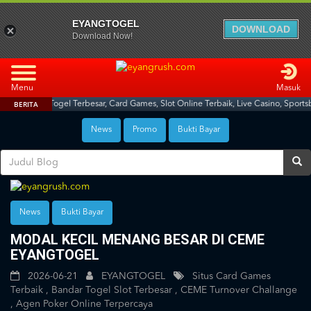
EYANGTOGEL
DOWNLOAD
Download Now!
Menu
Masuk
BERITA
el, Bandar Togel Terbesar, Card Games, Slot Online Terbaik, Live Casino, Sports
News
Promo
Bukti Bayar
News
Bukti Bayar
MODAL KECIL MENANG BESAR DI CEME
EYANGTOGEL
2026-06-21
EYANGTOGEL
Situs Card Games
Terbaik
, Bandar Togel Slot Terbesar
, CEME Turnover Challange
, Agen Poker Online Terpercaya