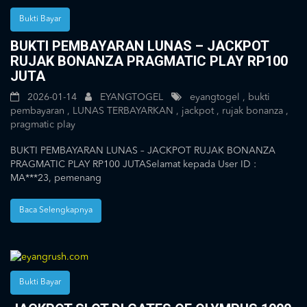
Bukti Bayar
BUKTI PEMBAYARAN LUNAS – JACKPOT
RUJAK BONANZA PRAGMATIC PLAY RP100
JUTA
2026-01-14
EYANGTOGEL
eyangtogel
, bukti
pembayaran
, LUNAS TERBAYARKAN
, jackpot
, rujak bonanza
,
pragmatic play
BUKTI PEMBAYARAN LUNAS – JACKPOT RUJAK BONANZA
PRAGMATIC PLAY RP100 JUTASelamat kepada User ID :
MA***23, pemenang
Baca Selengkapnya
Bukti Bayar