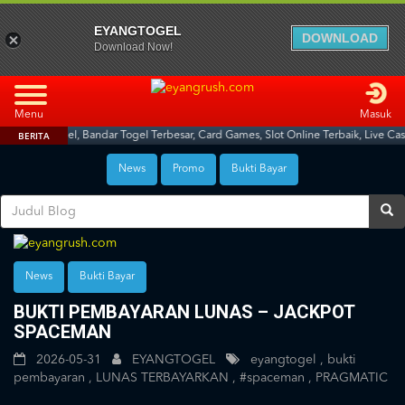
EYANGTOGEL
DOWNLOAD
Download Now!
Menu
Masuk
BERITA
i Eyangtogel, Bandar Togel Terbesar, Card Games, Slot Online Terbaik, Live Casi
News
Promo
Bukti Bayar
News
Bukti Bayar
BUKTI PEMBAYARAN LUNAS – JACKPOT
SPACEMAN
2026-05-31
EYANGTOGEL
eyangtogel
, bukti
pembayaran
, LUNAS TERBAYARKAN
, #spaceman
, PRAGMATIC