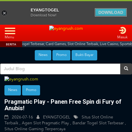
EYANGTOGEL
DOWNLOAD
Download Now!
Menu
Masuk
BERITA
l, Bandar Togel Terbesar, Card Games, Slot Online Terbaik, Live Casino, Sports
News
Promo
Bukti Bayar
News
Promo
Pragmatic Play - Panen Free Spin di Fury of
Anubis!
2026-07-16
EYANGTOGEL
Situs Slot Online
Terbaik
, Agen Slot Pragmatic Play
, Bandar Togel Slot Terbesar
,
Situs Online Gaming Terpercaya