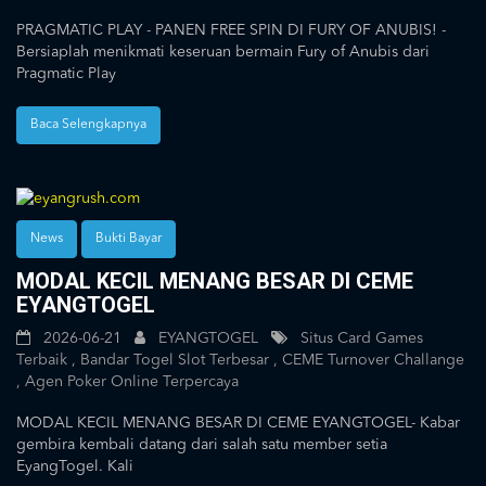
PRAGMATIC PLAY - PANEN FREE SPIN DI FURY OF ANUBIS! -
Bersiaplah menikmati keseruan bermain Fury of Anubis dari
Pragmatic Play
Baca Selengkapnya
News
Bukti Bayar
MODAL KECIL MENANG BESAR DI CEME
EYANGTOGEL
2026-06-21
EYANGTOGEL
Situs Card Games
Terbaik
, Bandar Togel Slot Terbesar
, CEME Turnover Challange
, Agen Poker Online Terpercaya
MODAL KECIL MENANG BESAR DI CEME EYANGTOGEL- Kabar
gembira kembali datang dari salah satu member setia
EyangTogel. Kali