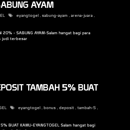
SABUNG AYAM
GEL
eyangtogel
, sabung-ayam
, arena-juara
,
t
20% - SABUNG AYAM-Salam hangat bagi para
 judi terbesar
EPOSIT TAMBAH 5% BUAT
OGEL
eyangtogel
, bonus
, deposit
, tambah-5
,
 5% BUAT KAMU-EYANGTOGEL Salam hangat bagi