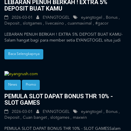
LEBARAN PENUH BERKAH ! EXTRA 5%
DEPOSIT BUAT KAMU
2026-03-01
EYANGTOGEL
eyangtogel
, Bonus
,
Deposit
, slotgames
, livecasino
, cuanmaximal
, #gacor
LEBARAN PENUH BERKAH ! EXTRA 5% DEPOSIT BUAT KAMU-
Salam hangat bagi para member setia EYANGTOGEL situs judi
Baca Selengkapnya
News
Promo
PEMULA SLOT DAPAT BONUS THR 10% -
SLOT GAMES
2026-03-01
EYANGTOGEL
eyangtogel
, Bonus
,
Deposit
, Cuan banget
, slotgames
, maxwin
PEMULA SLOT DAPAT BONUS THR 10% - SLOT GAMESSalam