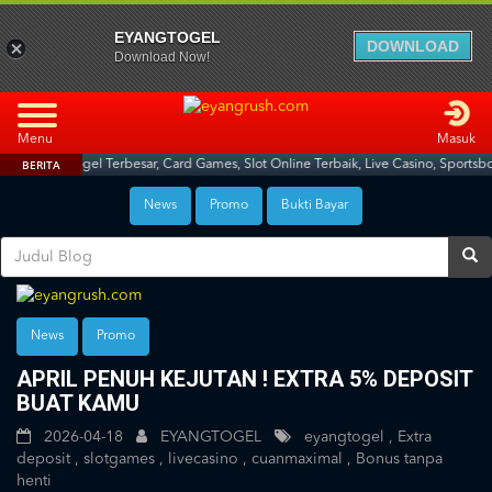
EYANGTOGEL
DOWNLOAD
Download Now!
Menu
Masuk
BERITA
 Bandar Togel Terbesar, Card Games, Slot Online Terbaik, Live Casino, Sportsboo
News
Promo
Bukti Bayar
News
Promo
APRIL PENUH KEJUTAN ! EXTRA 5% DEPOSIT
BUAT KAMU
2026-04-18
EYANGTOGEL
eyangtogel
, Extra
deposit
, slotgames
, livecasino
, cuanmaximal
, Bonus tanpa
henti