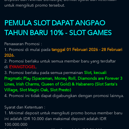
untuk mengikuti promo tersebut.
PEMULA SLOT DAPAT ANGPAO
TAHUN BARU 10% - SLOT GAMES
Penawaran Promosi :
1. Promosi di mulai pada
tanggal
01 Februari 2026 - 28 Februari
2026
.
2. Promosi berlaku untuk semua member baru yang terdaftar
di
EYANGTOGEL
.
3. Promosi berlaku pada semua permainan
Slot, kecuali
Pragmatic Play (Spaceman, Money Roll, Diamonds are Forever 3
Lines, Irish Charms, Queen of Gold) & Habanero (Slot Santa's
Village, Slot Magic Oak, Slot Presto)
4. Promosi ini tidak dapat digabungkan dengan promosi lainnya.
Syarat dan Ketentuan :
1. Minimal deposit untuk mengikuti promo bonus member baru
ini adalah IDR 10.000 dan maksimal deposit adalah IDR
100.000.000