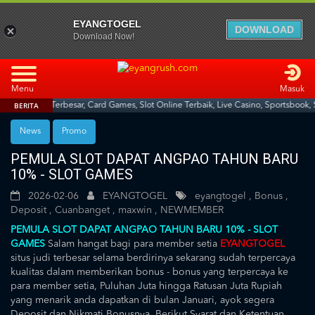
EYANGTOGEL
DOWNLOAD
Download Now!
Menu
Masuk
BERITA
dar Togel Terbesar, Card Games, Slot Online Terbaik, Live Casino, Sportsbook, S
News
Promo
PEMULA SLOT DAPAT ANGPAO TAHUN BARU
10% - SLOT GAMES
2026-02-06
EYANGTOGEL
eyangtogel
, Bonus
,
Deposit
, Cuanbanget
, maxwin
, NEWMEMBER
PEMULA SLOT DAPAT ANGPAO TAHUN BARU 10% - SLOT
GAMES
Salam hangat bagi para member setia
EYANGTOGEL
situs judi terbesar selama berdirinya sekarang sudah terpercaya
kualitas dalam memberikan bonus - bonus yang terpercaya ke
para member setia, Puluhan Juta hingga Ratusan Juta Rupiah
yang menarik anda dapatkan di bulan Januari, ayok segera
Deposit dan Nikmati Bonusnya
, Berikut Syarat dan Ketentuan