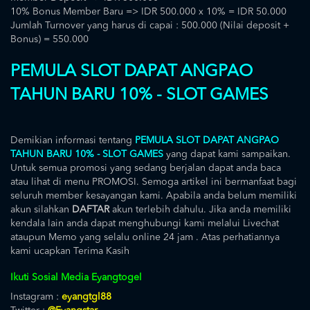
10% Bonus Member Baru => IDR 500.000 x 10% = IDR 50.000
Jumlah Turnover yang harus di capai : 500.000 (Nilai deposit +
Bonus) = 550.000
PEMULA SLOT DAPAT ANGPAO
TAHUN BARU 10% - SLOT GAMES
Demikian informasi tentang
PEMULA SLOT DAPAT ANGPAO
TAHUN BARU 10% - SLOT GAMES
yang dapat kami sampaikan.
Untuk semua promosi yang sedang berjalan dapat anda baca
atau lihat di menu PROMOSI. Semoga artikel ini bermanfaat bagi
seluruh member kesayangan kami. Apabila anda belum memiliki
akun silahkan
DAFTAR
akun terlebih dahulu. Jika anda memiliki
kendala lain anda dapat menghubungi kami melalui Livechat
ataupun Memo yang selalu online 24 jam . Atas perhatiannya
kami ucapkan Terima Kasih
Ikuti Sosial Media Eyangtogel
Instagram :
eyangtgl88