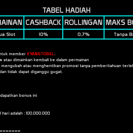
TABEL HADIAH
MAINAN
CASHBACK
ROLLINGAN
MAKS B
a Slot
10%
0,7%
Tanpa B
ntuk member
EYANGTOGEL
.
aw atau dimainkan kembali ke dalam permainan
, mengubah atau menghentikan promosi tanpa pemberitahuan terleb
dan tidak dapat diganggu gugat.
dapatkan bonus ini
hari adalah : 100.000.000
=======