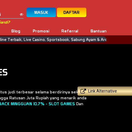
MASUK
DAFTAR
i
Sandi?
Blog
Promosi
Referral
Bantuan
erbaik, Live Casino, Sportsbook, Sabung Ayam & Arcade | Dapatkan Bon
ES
Link Alternative
tus judi terbesar selama berdirinya sekarang
ngga Ratusan Juta Rupiah yang menarik anda
ACK MINGGUAN 10.7% - SLOT GAMES
Dan