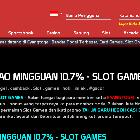
Nama Pengguna
Kata Sand
Lupa Kata 
Sportsbook
Casino
Sabung
Slot
Arcade
atang di Eyangtogel, Bandar Togel Terbesar, Card Games, Slot Online T
AO MINGGUAN 10.7% - SLOT GAM
gel
, cashback
, Slot
, games
, hoki
, imlek
, #gacor
SLOT GAMES
- Salam hangat bagi para member setia
EYANGTOGEL
si
us - bonus yang terpercaya ke para member setia, Puluhan Juta hi
di permainan Slot Games dan ikuti promo
TAHUN BARU HEBOH CASHB
 Berikut Syarat dan Ketentuan untuk mengikuti promo tersebut.
INGGUAN 10.7% - SLOT GAMES