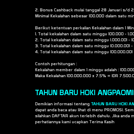
2. Bonus Cashback mulai
tanggal
28 Januari s/d 
Minimal Kekalahan sebesar 100.000 dalam satu m
Berikut ketentuan perkalian Kekalahan dalam 1 Mi
1. Total kekalahan dalam satu minggu 100.000 - 
2. Total kekalahan dalam satu minggu 1.000.001 
3. Total kekalahan dalam satu minggu 10.000.001
4. Total kekalahan dalam satu minggu 100.000.0
Contoh perhitungan :
Kekalahan member dalam 1 minggu adalah : 100.00
Maka Kekalahan 100.000.000 x 7.5% = IDR 7.500.
TAHUN BARU HOKI ANGPAOMI
Demikian informasi tentang
TAHUN BARU HOKI 
dapat anda baca atau lihat di menu PROMOSI. Sem
silahkan
DAFTAR
akun terlebih dahulu. Jika anda 
perhatiannya kami ucapkan Terima Kasih