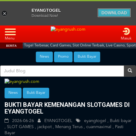
EYANGTOGEL
DOWNLOAD
Download Now!
Menu
Masuk
BERITA
gel, Bandar Togel Terbesar, Card Games, Slot Online Terbaik, Live Casino, Sport
News
Promo
Bukti Bayar
News
Bukti Bayar
BUKTI BAYAR KEMENANGAN SLOTGAMES DI
EYANGTOGEL
2026-06-26
EYANGTOGEL
eyangtogel
, Bukti bayar
, SLOT GAMES
, jackpot
, Menang Terus
, cuanmaximal
, Pasti
Bayar