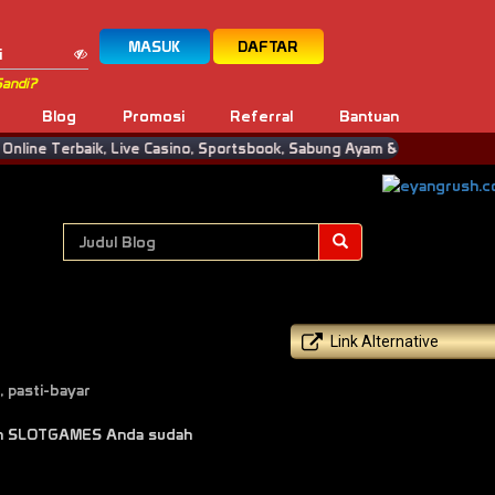
MASUK
DAFTAR
i
Sandi?
Blog
Promosi
Referral
Bantuan
ine Terbaik, Live Casino, Sportsbook, Sabung Ayam & Arcade | Dapatka
Link Alternative
, pasti-bayar
an SLOTGAMES Anda sudah