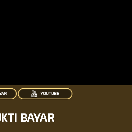
YAR
YOUTUBE
FACEBOOK
UKTI BAYAR