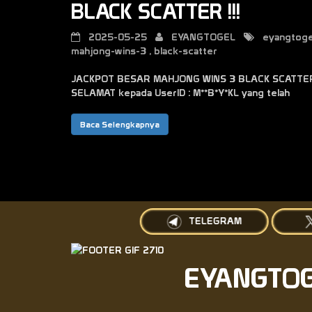
BLACK SCATTER !!!
2025-05-25
EYANGTOGEL
eyangtoge
mahjong-wins-3
, black-scatter
JACKPOT BESAR MAHJONG WINS 3 BLACK SCATTER !!
SELAMAT kepada UserID : M**B*Y*KL yang telah
Baca Selengkapnya
FACEBOOK
TELEGRAM
EYANGTOGE