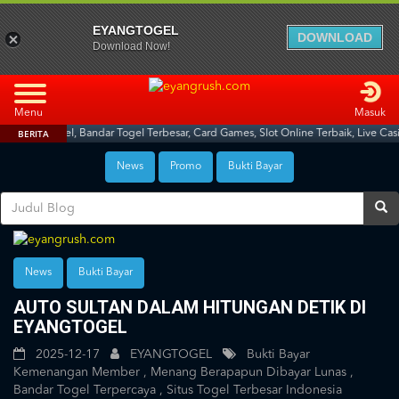
EYANGTOGEL
DOWNLOAD
Download Now!
Menu
Masuk
BERITA
di Eyangtogel, Bandar Togel Terbesar, Card Games, Slot Online Terbaik, Live Cas
News
Promo
Bukti Bayar
News
Bukti Bayar
AUTO SULTAN DALAM HITUNGAN DETIK DI
EYANGTOGEL
2025-12-17
EYANGTOGEL
Bukti Bayar
Kemenangan Member
, Menang Berapapun Dibayar Lunas
,
Bandar Togel Terpercaya
, Situs Togel Terbesar Indonesia