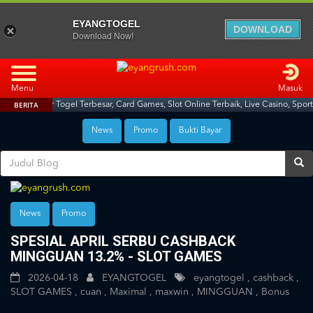
EYANGTOGEL
DOWNLOAD
Download Now!
Menu
Masuk
BERITA
gel, Bandar Togel Terbesar, Card Games, Slot Online Terbaik, Live Casino, Sport
News
Promo
Bukti Bayar
News
Promo
SPESIAL APRIL SERBU CASHBACK
MINGGUAN 13.2% - SLOT GAMES
2026-04-18
EYANGTOGEL
eyangtogel
, cashback
,
SLOT GAMES
, cuan
, Maximal
, maxwin
, MINGGUAN
, Bonus