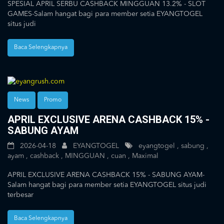
SPESIAL APRIL SERBU CASHBACK MINGGUAN 13.2% - SLOT
GAMES-Salam hangat bagi para member setia EYANGTOGEL
situs judi
Baca Selengkapnya
News
Promo
APRIL EXCLUSIVE ARENA CASHBACK 15% -
SABUNG AYAM
2026-04-18
EYANGTOGEL
eyangtogel
, sabung
,
ayam
, cashback
, MINGGUAN
, cuan
, Maximal
APRIL EXCLUSIVE ARENA CASHBACK 15% - SABUNG AYAM-
Salam hangat bagi para member setia EYANGTOGEL situs judi
terbesar
Baca Selengkapnya