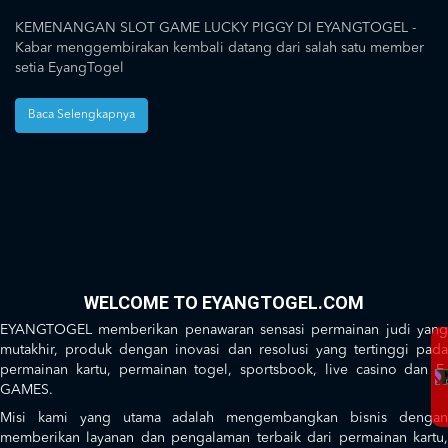
KEMENANGAN SLOT GAME LUCKY PIGGY DI EYANGTOGEL -
Kabar menggembirakan kembali datang dari salah satu member
setia EyangTogel
Baca Selengkapnya
WELCOME TO EYANGTOGEL.COM
EYANGTOGEL memberikan penawaran sensasi permainan judi yang
mutakhir, produk dengan inovasi dan resolusi yang tertinggi pada
permainan kartu, permainan togel, sportsbook, live casino dan E-
GAMES.
Misi kami yang utama adalah mengembangkan bisnis dengan
memberikan layanan dan pengalaman terbaik dari permainan kartu,