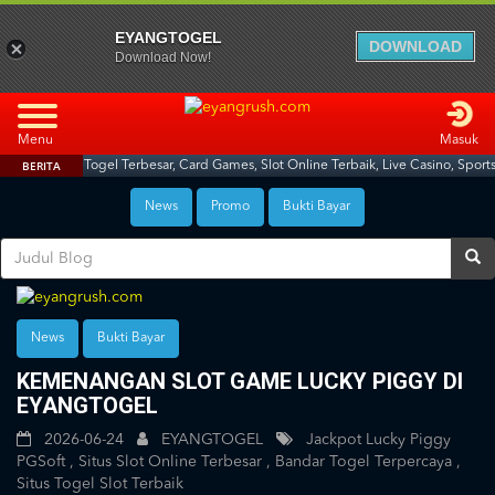
EYANGTOGEL
DOWNLOAD
Download Now!
Menu
Masuk
BERITA
gel, Bandar Togel Terbesar, Card Games, Slot Online Terbaik, Live Casino, Sport
News
Promo
Bukti Bayar
News
Bukti Bayar
KEMENANGAN SLOT GAME LUCKY PIGGY DI
EYANGTOGEL
2026-06-24
EYANGTOGEL
Jackpot Lucky Piggy
PGSoft
, Situs Slot Online Terbesar
, Bandar Togel Terpercaya
,
Situs Togel Slot Terbaik