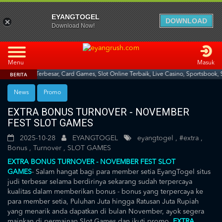
EYANGTOGEL
DOWNLOAD
Download Now!
Menu
Masuk
BERITA
dar Togel Terbesar, Card Games, Slot Online Terbaik, Live Casino, Sportsbook, S
News
Promo
EXTRA BONUS TURNOVER - NOVEMBER
FEST SLOT GAMES
2025-10-28
EYANGTOGEL
eyangtogel
, #extra
,
Bonus
, Turnover
, SLOT GAMES
EXTRA BONUS TURNOVER - NOVEMBER FEST SLOT
GAMES
- Salam hangat bagi para member setia EyangTogel situs
judi terbesar selama berdirinya sekarang sudah terpercaya
kualitas dalam memberikan bonus - bonus yang terpercaya ke
para member setia, Puluhan Juta hingga Ratusan Juta Rupiah
yang menarik anda dapatkan di bulan November, ayok segera
mainkan di permainan Slot Games dan ikuti promo
EXTRA