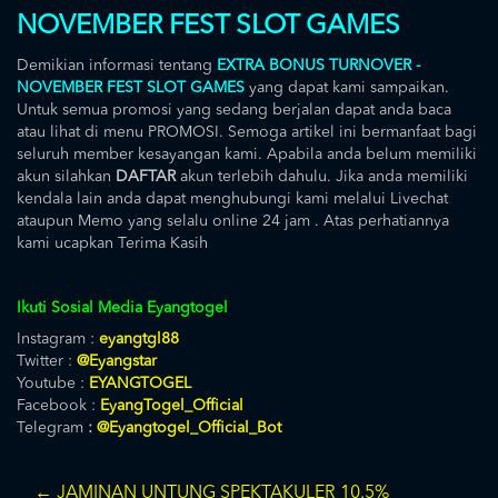
NOVEMBER FEST SLOT GAMES
Demikian informasi tentang
EXTRA BONUS TURNOVER -
NOVEMBER FEST SLOT GAMES
yang dapat kami sampaikan.
Untuk semua promosi yang sedang berjalan dapat anda baca
atau lihat di menu PROMOSI. Semoga artikel ini bermanfaat bagi
seluruh member kesayangan kami. Apabila anda belum memiliki
akun silahkan
DAFTAR
akun terlebih dahulu. Jika anda memiliki
kendala lain anda dapat menghubungi kami melalui Livechat
ataupun Memo yang selalu online 24 jam . Atas perhatiannya
kami ucapkan Terima Kasih
Ikuti Sosial Media Eyangtogel
Instagram :
eyangtgl88
Twitter :
@Eyangstar
Youtube :
EYANGTOGEL
Facebook :
EyangTogel_Official
Telegram
:
@Eyangtogel_Official_Bot
←
JAMINAN UNTUNG SPEKTAKULER 10.5%