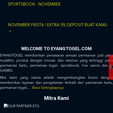
SPORTSBOOK - NOVEMBER
NOVEMBER FIESTA ! EXTRA 5% DEPOSIT BUAT KAMU
→
WELCOME TO EYANGTOGEL.COM
EYANGTOGEL memberikan penawaran sensasi permainan judi yang
mutakhir, produk dengan inovasi dan resolusi yang tertinggi pada
permainan kartu, permainan togel, sportsbook, live casino dan E-
GAMES.
Misi kami yang utama adalah mengembangkan bisnis dengan
memberikan layanan dan pengalaman terbaik dari permainan kartu,
permainan togel,
…
Baca Selengkapnya
Mitra Kami