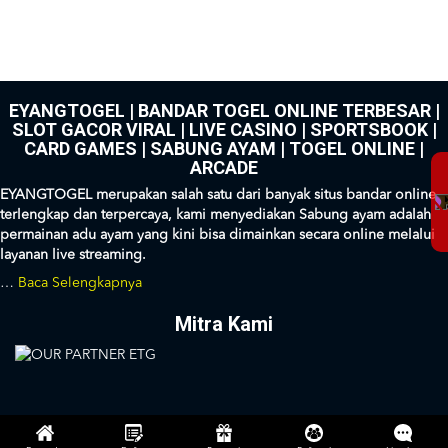
EYANGTOGEL | BANDAR TOGEL ONLINE TERBESAR |
SLOT GACOR VIRAL | LIVE CASINO | SPORTSBOOK |
CARD GAMES | SABUNG AYAM | TOGEL ONLINE |
ARCADE
EYANGTOGEL merupakan salah satu dari banyak situs bandar online
terlengkap dan terpercaya, kami menyediakan Sabung ayam adalah
permainan adu ayam yang kini bisa dimainkan secara online melalui
layanan live streaming.
…
Baca Selengkapnya
Mitra Kami