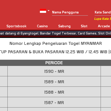
Nama Pengguna
Kata Sand
Lupa Kata 
Sportsbook
Casino
Sabung
Slot
Arcade
datang di Eyangtogel, Bandar Togel Terbesar, Card Games, Slot Online 
Nomor Lengkap Pengeluaran Togel MYANMAR
UP PASARAN & BUKA PASARAN 12.25 WIB / 12.45 WIB (
PERIODE
1590 - MR
1589 - MR
1588 - MR
1587 - MR