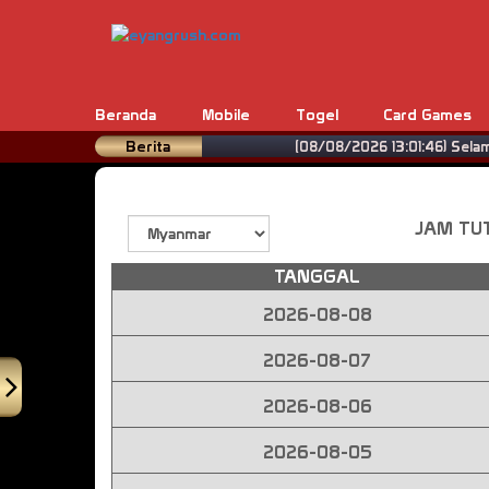
Beranda
Mobile
Togel
Card Games
Berita
(08/08/2026 13:01:46) Selamat 
JAM TUT
TANGGAL
2026-08-08
2026-08-07
2026-08-06
2026-08-05