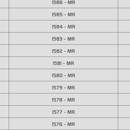
1586 - MR
1585 - MR
1584 - MR
1583 - MR
1582 - MR
1581 - MR
1580 - MR
1579 - MR
1578 - MR
1577 - MR
1576 - MR