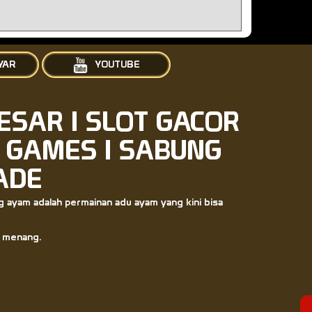
YAR
YOUTUBE
FACEBOOK
ESAR | SLOT GACOR
D GAMES | SABUNG
ADE
 ayam adalah permainan adu ayam yang kini bisa
n menang.