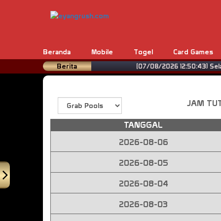
Beranda
Mobile
Togel
Card Games
Berita
(07/08/2026 12:50:43) Selamat
JAM TUT
TANGGAL
2026-08-06
2026-08-05
2026-08-04
2026-08-03