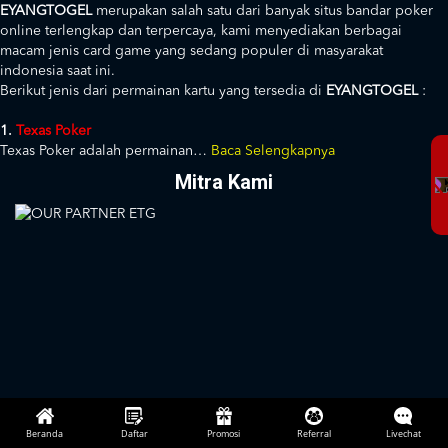
EYANGTOGEL
merupakan salah satu dari banyak situs bandar poker
online terlengkap dan terpercaya, kami menyediakan berbagai
macam jenis card game yang sedang populer di masyarakat
indonesia saat ini.
Berikut jenis dari permainan kartu yang tersedia di
EYANGTOGEL
:
1.
Texas Poker
Texas Poker adalah permainan
…
Baca Selengkapnya
Mitra Kami
Beranda
Daftar
Promosi
Referral
Livechat