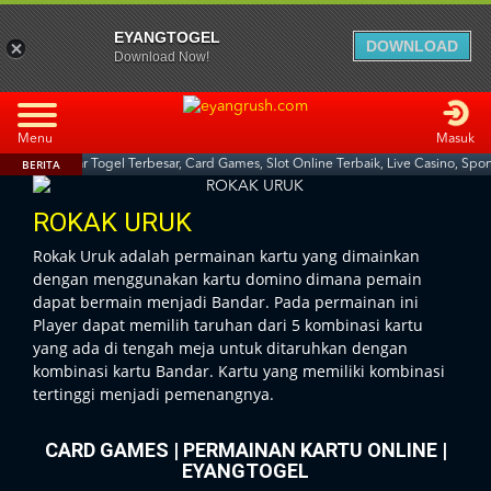
EYANGTOGEL
DOWNLOAD
Download Now!
Menu
Masuk
BERITA
ogel, Bandar Togel Terbesar, Card Games, Slot Online Terbaik, Live Casino, Spor
ROKAK URUK
Rokak Uruk adalah permainan kartu yang dimainkan
dengan menggunakan kartu domino dimana pemain
dapat bermain menjadi Bandar. Pada permainan ini
Player dapat memilih taruhan dari 5 kombinasi kartu
yang ada di tengah meja untuk ditaruhkan dengan
kombinasi kartu Bandar. Kartu yang memiliki kombinasi
tertinggi menjadi pemenangnya.
CARD GAMES | PERMAINAN KARTU ONLINE |
EYANGTOGEL